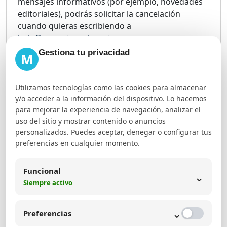
mensajes informativos (por ejemplo, novedades
editoriales), podrás solicitar la cancelación
cuando quieras escribiendo a
hola@margetcseobogota.com
.
Gestiona tu privacidad
M
7. Compartición de información con terceros
No vendemos, cedemos ni comercializamos tu
Utilizamos tecnologías como las cookies para almacenar
información personal. Solo podríamos compartir
y/o acceder a la información del dispositivo. Lo hacemos
datos: (i) con proveedores tecnológicos
para mejorar la experiencia de navegación, analizar el
necesarios para operar el sitio (por ejemplo,
uso del sitio y mostrar contenido o anuncios
hosting/analítica) bajo deber de confidencialidad,
personalizados. Puedes aceptar, denegar o configurar tus
o (ii) por obligación legal o requerimiento de
preferencias en cualquier momento.
autoridad competente.
Funcional
8. Seguridad de la información
⌄
Siempre activo
Implementamos medidas razonables de
seguridad para proteger la información contra
⌄
Preferencias
acceso no autorizado, pérdida, alteración o uso