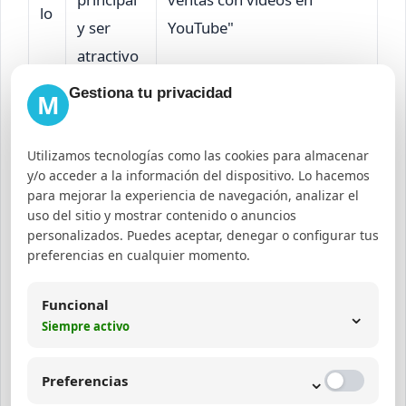
lo
y ser
YouTube"
atractivo
Gestiona tu privacidad
M
D
Explicar
"Aprende las mejores
e
contenid
técnicas de marketing para
Utilizamos tecnologías como las cookies para almacenar
sc
o, incluir
YouTube Bogotá y cómo
y/o acceder a la información del dispositivo. Lo hacemos
ri
keywords
para mejorar la experiencia de navegación, analizar el
optimizar tu canal para
uso del sitio y mostrar contenido o anuncios
p
secundari
aumentar clientes. Visita
personalizados. Puedes aceptar, denegar o configurar tus
ci
as y
preferencias en cualquier momento.
nuestro sitio para más
ó
enlaces
información."
n
útiles
Funcional
⌄
Siempre activo
Combina
Et
⌄
ción de
Preferencias
iq
"SEO para YouTube Bogotá",