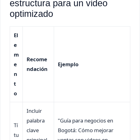
estructura para un video
optimizado
El
e
m
Recome
e
Ejemplo
ndación
n
t
o
Incluir
palabra
"Guía para negocios en
Tí
clave
Bogotá: Cómo mejorar
tu
principal
ventas con videos en