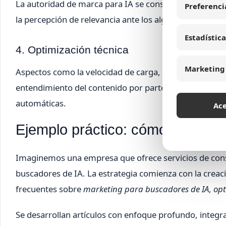
La autoridad de marca para IA se construye a partir de
Preferenci
la percepción de relevancia ante los algoritmos conver
Estadística
4. Optimización técnica
Marketing
Aspectos como la velocidad de carga, la accesibilidad 
entendimiento del contenido por parte de la IA, incre
automáticas.
Ac
Ejemplo práctico: cómo posicion
Imaginemos una empresa que ofrece servicios de consu
buscadores de IA. La estrategia comienza con la crea
frecuentes sobre
marketing para buscadores de IA
,
opt
Se desarrollan artículos con enfoque profundo, integ