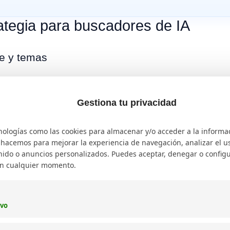
tegia para buscadores de IA
ve y temas
r términos de cola larga y sinónimos relacionados con
SEO p
parecer en respuestas de IA
. Esta variabilidad permite que 
Gestiona tu privacidad
onsultas.
nologías como las cookies para almacenar y/o acceder a la informa
o hacemos para mejorar la experiencia de navegación, analizar el uso
ido o anuncios personalizados. Puedes aceptar, denegar o configu
s generativos comprendan el contenido. El uso de encabeza
en cualquier momento.
puestas sean precisas y fáciles de interpretar.
ivo