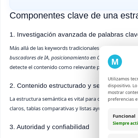
Componentes clave de una estra
1. Investigación avanzada de palabras cla
Más allá de las keywords tradicionales, se debe inclui
buscadores de IA
,
posicionamiento en ChatGPT
o
cómo a
M
detecte el contenido como relevante para diferentes c
Utilizamos tec
2. Contenido estructurado y semántico
dispositivo. L
mostrar conten
La estructura semántica es vital para que los motore
preferencias 
claros, tablas comparativas y listas ayuda a que las res
Funcional
Siempre act
3. Autoridad y confiabilidad