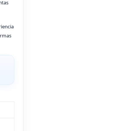
ntas
riencia
formas