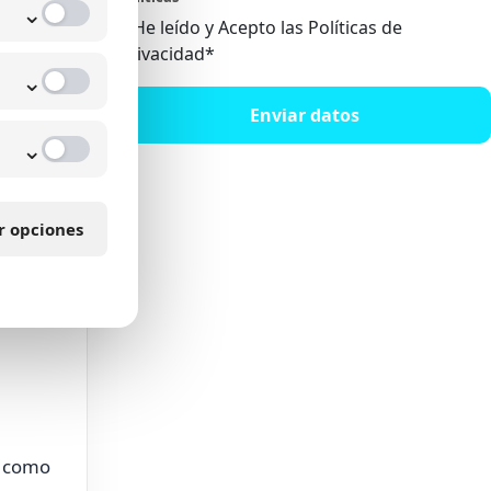
mejora
⌄
He leído y Acepto las Políticas de
Privacidad*
⌄
Enviar datos
⌄
r opciones
s como