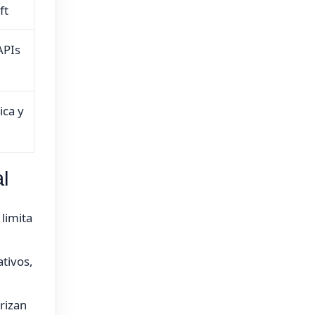
ft
APIs
ica y
l
 limita
tivos,
rizan