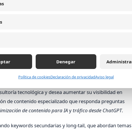
 contenido original, bien referenciado y actualizado. Esto 
as
sacionales.
s
y el marcado semántico enriquecido (schema) facilitan el
mentando las posibilidades de inclusión en respuestas
eptar
Denegar
Administra
ar una marca en IA conversacional
Política de cookies
Declaración de privacidad
Aviso legal
ltoría tecnológica y desea aumentar su visibilidad en
ción de contenido especializado que responda preguntas
imización de contenido para IA
y
tráfico desde ChatGPT
.
rando keywords secundarias y long-tail, que abordan tema