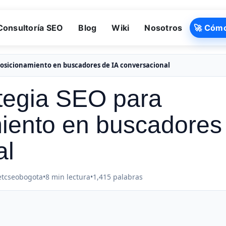
Consultoría SEO
Blog
Wiki
Nosotros
🚀 Cóm
 posicionamiento en buscadores de IA conversacional
tegia SEO para
iento en buscadores
al
etcseobogota
•
8 min lectura
•
1,415 palabras