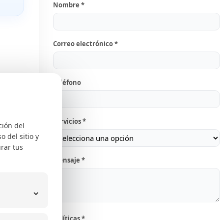
Nombre *
Correo electrónico *
ara
Teléfono
la IA
Servicios *
ción del
 del sitio y
rar tus
dos
Mensaje *
⌄
Políticas *