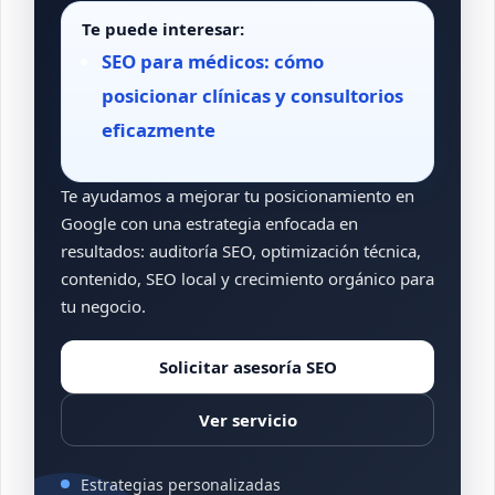
Te puede interesar:
SEO para médicos: cómo
posicionar clínicas y consultorios
eficazmente
Te ayudamos a mejorar tu posicionamiento en
Google con una estrategia enfocada en
resultados: auditoría SEO, optimización técnica,
contenido, SEO local y crecimiento orgánico para
tu negocio.
Solicitar asesoría SEO
Ver servicio
Estrategias personalizadas