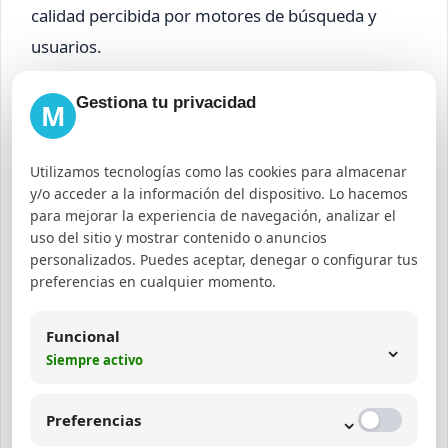
calidad percibida por motores de búsqueda y
usuarios.
Gestiona tu privacidad
Te puede interesar:
M
SEO para SaaS: estrategia para captar
demos y clientes orgánicos
Utilizamos tecnologías como las cookies para almacenar
y/o acceder a la información del dispositivo. Lo hacemos
para mejorar la experiencia de navegación, analizar el
Cómo integrarse con una
uso del sitio y mostrar contenido o anuncios
agencia IA para
personalizados. Puedes aceptar, denegar o configurar tus
preferencias en cualquier momento.
posicionamiento web
Funcional
⌄
La integración con una agencia IA para
Siempre activo
posicionamiento web debe ser planificada y
⌄
colaborativa:
Preferencias