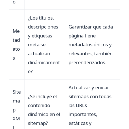
o
¿Los títulos,
descripciones
Garantizar que cada
Me
y etiquetas
página tiene
tad
meta se
metadatos únicos y
ato
actualizan
relevantes, también
s
dinámicament
prerenderizados.
e?
Actualizar y enviar
Site
¿Se incluye el
sitemaps con todas
ma
contenido
las URLs
p
dinámico en el
importantes,
XM
sitemap?
estáticas y
L