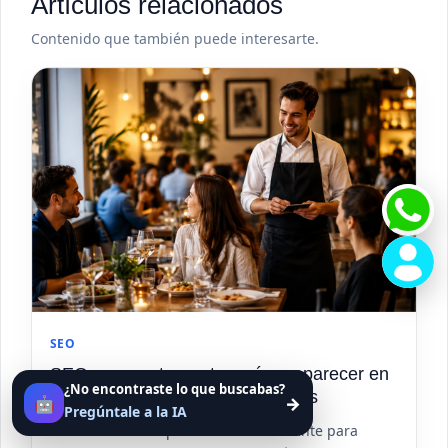
Artículos relacionados
Contenido que también puede interesarte.
SEO
SEO para restaurantes: cómo aparecer en
¿No encontraste lo que buscabas?
Google y conseguir más reservas
🤖
→
Pregúntale a la IA
Descubre cómo optimizar tu restaurante para