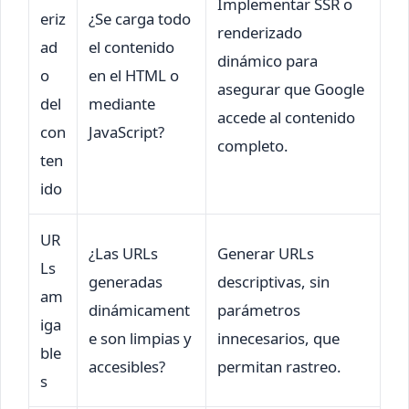
Implementar SSR o
eriz
¿Se carga todo
renderizado
ad
el contenido
dinámico para
o
en el HTML o
asegurar que Google
del
mediante
accede al contenido
con
JavaScript?
completo.
ten
ido
UR
¿Las URLs
Generar URLs
Ls
generadas
descriptivas, sin
am
dinámicament
parámetros
iga
e son limpias y
innecesarios, que
ble
accesibles?
permitan rastreo.
s