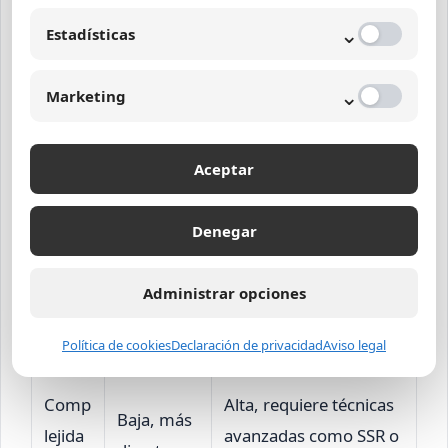
rápida.
scripts.
carga
⌄
Estadísticas
Menos
Alta flexibilidad para
⌄
Marketing
Flexib
flexible,
actualizar contenido
ilidad
contenido
sin recargar.
fijo.
Aceptar
Experi
Denegar
Limitada a
encia
Interactividad
interaccio
de
avanzada y
Administrar opciones
nes
usuari
personalizada.
básicas.
Política de cookies
Declaración de privacidad
Aviso legal
o
Comp
Alta, requiere técnicas
Baja, más
lejida
avanzadas como SSR o