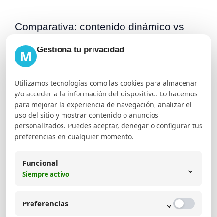
Comparativa: contenido dinámico vs
contenido estático en SEO
Gestiona tu privacidad
M
Aspe
Contenid
Contenido Dinámico
cto
o Estático
Utilizamos tecnologías como las cookies para almacenar
y/o acceder a la información del dispositivo. Lo hacemos
para mejorar la experiencia de navegación, analizar el
Directa,
Puede requerir
uso del sitio y mostrar contenido o anuncios
Index
contenido
renderizado adicional
personalizados. Puedes aceptar, denegar o configurar tus
preferencias en cualquier momento.
ación
en HTML
para indexación
inicial.
completa.
Funcional
⌄
Siempre activo
Veloci
Generalm
Puede ser más lenta
dad
⌄
ente
debido a ejecución de
Preferencias
de