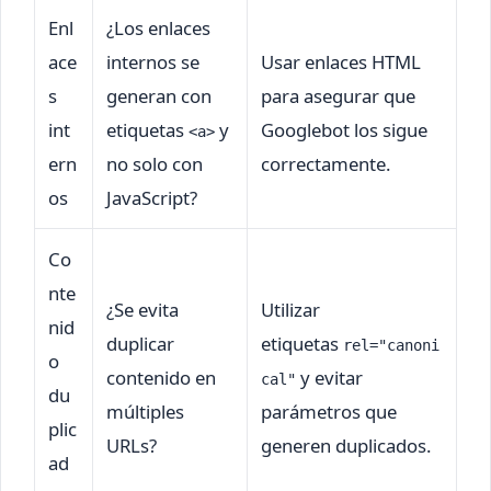
Enl
¿Los enlaces
ace
internos se
Usar enlaces HTML
s
generan con
para asegurar que
int
etiquetas
y
Googlebot los sigue
<a>
ern
no solo con
correctamente.
os
JavaScript?
Co
nte
¿Se evita
Utilizar
nid
duplicar
etiquetas
rel="canoni
o
contenido en
y evitar
cal"
du
múltiples
parámetros que
plic
URLs?
generen duplicados.
ad