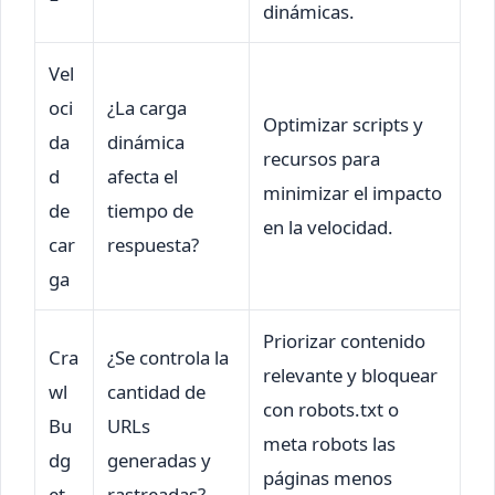
dinámicas.
Vel
oci
¿La carga
Optimizar scripts y
da
dinámica
recursos para
d
afecta el
minimizar el impacto
de
tiempo de
en la velocidad.
car
respuesta?
ga
Priorizar contenido
Cra
¿Se controla la
relevante y bloquear
wl
cantidad de
con robots.txt o
Bu
URLs
meta robots las
dg
generadas y
páginas menos
et
rastreadas?