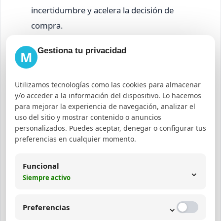
incertidumbre y acelera la decisión de
compra.
Diferenciación frente a la competencia:
Gestiona tu privacidad
M
Los resultados enriquecidos llaman más la
atención y transmiten profesionalismo.
Utilizamos tecnologías como las cookies para almacenar
Optimización para Google Shopping:
Los
y/o acceder a la información del dispositivo. Lo hacemos
rich snippets pueden mejorar la aparición en
para mejorar la experiencia de navegación, analizar el
listados de productos destacados.
uso del sitio y mostrar contenido o anuncios
personalizados. Puedes aceptar, denegar o configurar tus
Mejor experiencia de usuario:
Ofrecer
preferencias en cualquier momento.
datos precisos y accesibles mejora la
percepción del sitio.
Funcional
⌄
Siempre activo
Recomendaciones finales
para potenciar el uso de
⌄
Preferencias