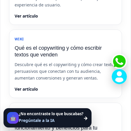
experiencia de usuario.
Ver artículo
WIKI
Qué es el copywriting y cómo escribir
textos que venden
Descubre qué es el copywriting y cómo crear textos
persuasivos que conectan con tu audiencia,
aumentan conversiones y generan ventas.
Ver artículo
WIKI
¿No encontraste lo que buscabas?
🤖
→
Pregúntale a la IA
SEO local qué es: definición,
funcionamiento y beneficios para tu