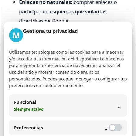
Enlaces no naturales:
comprar enlaces o
participar en esquemas que violan las
directrices de Google.
Descuidar la experiencia móvil:
no
Gestiona tu privacidad
M
optimizar para dispositivos móviles afecta el
ranking.
Utilizamos tecnologías como las cookies para almacenar
Falta de actualización:
mantener contenido
y/o acceder a la información del dispositivo. Lo hacemos
para mejorar la experiencia de navegación, analizar el
obsoleto reduce la relevancia.
uso del sitio y mostrar contenido o anuncios
personalizados. Puedes aceptar, denegar o configurar tus
Para evitar estos fallos, es fundamental analizar
preferencias en cualquier momento.
con detalle los cambios en el algoritmo y ajustar la
estrategia de contenido y técnica acorde a las
Funcional
⌄
Siempre activo
nuevas directrices.
Machine Learning y
⌄
Preferencias